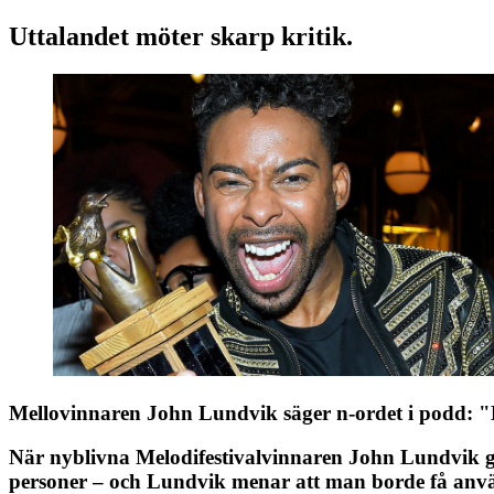
Uttalandet möter skarp kritik.
Mellovinnaren John Lundvik säger n-ordet i podd: "
När nyblivna Melodifestivalvinnaren John Lundvik 
personer – och Lundvik menar att man borde få anvä