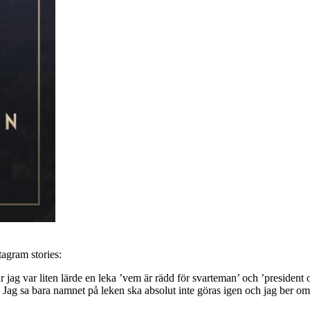
tagram stories:
är jag var liten lärde en leka ’vem är rädd för svarteman’ och ’president 
. Jag sa bara namnet på leken ska absolut inte göras igen och jag ber om